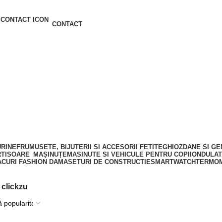
CONTACT
URINE
FRUMUSETE, BIJUTERII SI ACCESORII FETITE
GHIOZDANE SI GE
TISOARE
MAȘINUȚE
MASINUTE SI VEHICULE PENTRU COPII
ONDULA
CURI FASHION DAMA
SETURI DE CONSTRUCTIE
SMARTWATCH
TERMOM
clickzu