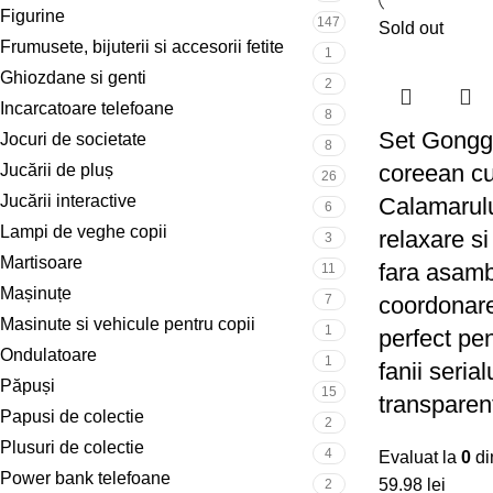
Figurine
147
Sold out
Frumusete, bijuterii si accesorii fetite
1
Ghiozdane si genti
2
Incarcatoare telefoane
8
Set Gonggi,
Jocuri de societate
8
coreean cu 
Jucării de pluș
26
Jucării interactive
Calamarulu
6
Lampi de veghe copii
relaxare si 
3
Martisoare
fara asamb
11
Mașinuțe
7
coordonare
Masinute si vehicule pentru copii
1
perfect pen
Ondulatoare
1
fanii serial
Păpuși
15
transparent
Papusi de colectie
2
Plusuri de colectie
4
Evaluat la
0
di
Power bank telefoane
59.98
lei
2