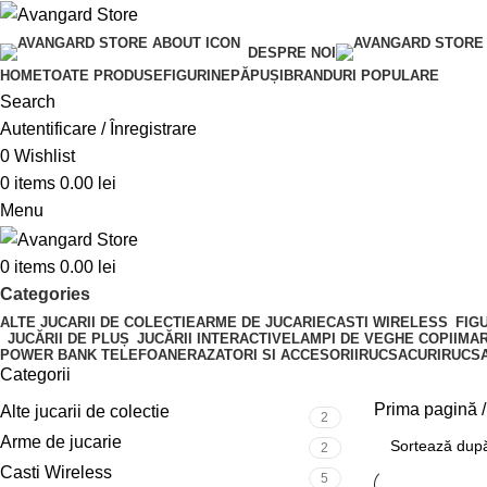
DESPRE NOI
HOME
TOATE PRODUSE
FIGURINE
PĂPUȘI
BRANDURI POPULARE
Search
Autentificare / Înregistrare
0
Wishlist
0
items
0.00
lei
Menu
0
items
0.00
lei
Categories
ALTE JUCARII DE COLECTIE
ARME DE JUCARIE
CASTI WIRELESS
FIG
JUCĂRII DE PLUȘ
JUCĂRII INTERACTIVE
LAMPI DE VEGHE COPII
MAR
POWER BANK TELEFOANE
RAZATORI SI ACCESORII
RUCSACURI
RUCSA
Categorii
Prima pagină
Alte jucarii de colectie
2
Arme de jucarie
2
Casti Wireless
5