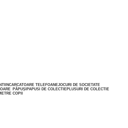
NTI
INCARCATOARE TELEFOANE
JOCURI DE SOCIETATE
TOARE
PĂPUȘI
PAPUSI DE COLECTIE
PLUSURI DE COLECTIE
ETRE COPII