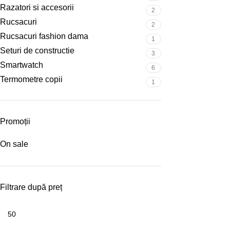
Razatori si accesorii
2
Rucsacuri
2
Rucsacuri fashion dama
1
Seturi de constructie
3
Smartwatch
6
Termometre copii
1
Promoții
On sale
Filtrare după preț