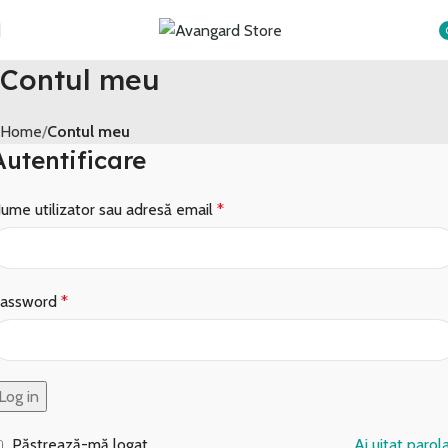
Transport GRATUIT peste 250 lei!
i
Contul meu
Home
Contul meu
Autentificare
ume utilizator sau adresă email
*
assword
*
Log in
Păstrează-mă logat
Ai uitat parol