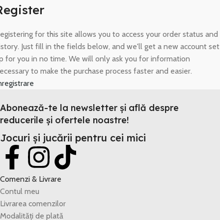
Register
egistering for this site allows you to access your order status and
istory. Just fill in the fields below, and we'll get a new account set
p for you in no time. We will only ask you for information
ecessary to make the purchase process faster and easier.
nregistrare
Abonează-te la newsletter și află despre
reducerile și ofertele noastre!
Jocuri și jucării pentru cei mici
Comenzi & Livrare
Contul meu
Livrarea comenzilor
Modalități de plată