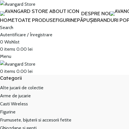
DESPRE NOI
HOME
TOATE PRODUSE
FIGURINE
PĂPUȘI
BRANDURI PO
Search
Autentificare / Înregistrare
0
Wishlist
0
items
0.00
lei
Menu
0
items
0.00
lei
Categorii
Alte jucarii de colectie
Arme de jucarie
Casti Wireless
Figurine
Frumusete, bijuterii si accesorii fetite
Ghiozdane si genti