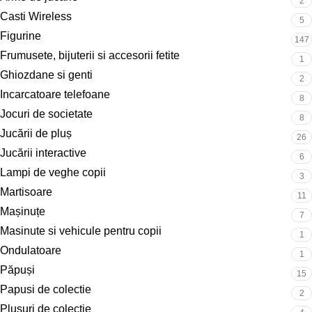
2
Casti Wireless
5
Figurine
147
Frumusete, bijuterii si accesorii fetite
1
Ghiozdane si genti
2
Incarcatoare telefoane
8
Jocuri de societate
8
Jucării de pluș
26
Jucării interactive
6
Lampi de veghe copii
3
Martisoare
11
Mașinuțe
7
Masinute si vehicule pentru copii
1
Ondulatoare
1
Păpuși
15
Papusi de colectie
2
Plusuri de colectie