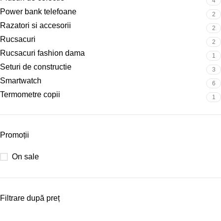
4
Power bank telefoane
2
Razatori si accesorii
2
Rucsacuri
2
Rucsacuri fashion dama
1
Seturi de constructie
3
Smartwatch
6
Termometre copii
1
Promoții
On sale
Filtrare după preț