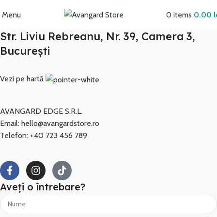
Transport GRATUIT peste 250 lei!
Menu
0
items
0.00
l
Str. Liviu Rebreanu, Nr. 39, Camera 3,
București
Vezi pe hartă
AVANGARD EDGE S.R.L.
Email: hello@avangardstore.ro
Telefon: +40 723 456 789
Aveți o întrebare?