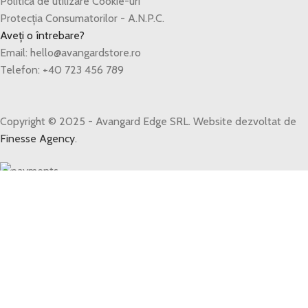
Politica de utilizare Cookie-uri
Protecția Consumatorilor - A.N.P.C.
Aveți o întrebare?
Email: hello@avangardstore.ro
Telefon: +40 723 456 789
Copyright © 2025 - Avangard Edge SRL. Website dezvoltat de
Finesse Agency
.
Transport GRATUIT peste 250 lei!
Produse
Filters