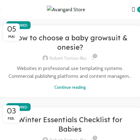
Transport GRATUIT peste 250 lei!
FEATURED
05
How to choose a baby growsuit &
MAI
onesie?
0
Robert Tomos-Ilko
Websites in professional use templating systems.
Commercial publishing platforms and content managem...
Continue reading
FEATURED
03
Winter Essentials Checklist for
FEB.
Babies
0
Robert Tomos-Ilko