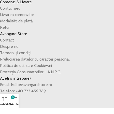
Comenzi & Livrare
Contul meu
Livrarea comenzilor
Modalități de plată
Retur
Avangard Store
Contact
Despre noi
Termeni și condiții
Prelucrarea datelor cu caracter personal
Politica de utilizare Cookie-uri
Protecția Consumatorilor - A.N.P.C.
Aveți o întrebare?
Email: hello@avangardstore.ro
Telefon: +40 723 456 789
0
roduse
Wishlist
Coșul meu
Contul meu
Copyright © 2025 - Avangard Edge SRL. Website dezvoltat de