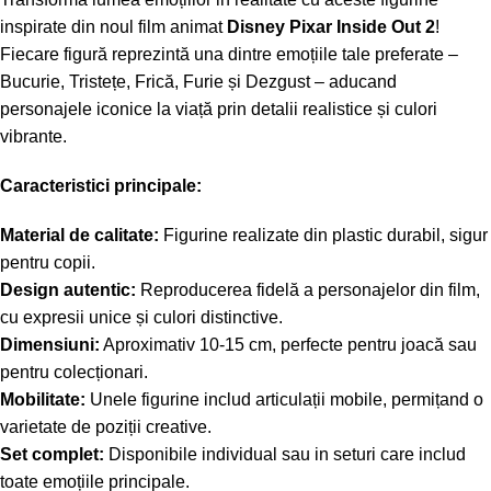
inspirate din noul film animat
Disney Pixar Inside Out 2
!
Fiecare figură reprezintă una dintre emoțiile tale preferate –
Bucurie, Tristețe, Frică, Furie și Dezgust – aducand
personajele iconice la viață prin detalii realistice și culori
vibrante.
Caracteristici principale:
Material de calitate:
Figurine realizate din plastic durabil, sigur
pentru copii.
Design autentic:
Reproducerea fidelă a personajelor din film,
cu expresii unice și culori distinctive.
Dimensiuni:
Aproximativ 10-15 cm, perfecte pentru joacă sau
pentru colecționari.
Mobilitate:
Unele figurine includ articulații mobile, permițand o
varietate de poziții creative.
Set complet:
Disponibile individual sau in seturi care includ
toate emoțiile principale.