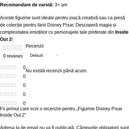
Recomandare de varstă:
3+ ani
Aceste figurine sunt ideale pentru joacă creativă sau ca piesă
de colecție pentru fanii Disney Pixar. Descoperă magia și
complexitatea emoțiilor cu personajele tale preferate din
Inside
Out 2
!
Recenzii
0 reviews
0
Nu există recenzii până acum.
0
0
0
0
Fii primul care scrii o recenzie pentru „Figurine Disney Pixar
Inside Out 2”
Adresa ta de email nu va fi publicată.
Câmpurile obligatorii sunt