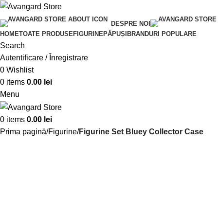
DESPRE NOI
HOME
TOATE PRODUSE
FIGURINE
PĂPUȘI
BRANDURI POPULARE
Search
Autentificare / Înregistrare
0
Wishlist
0
items
0.00
lei
Menu
0
items
0.00
lei
Prima pagină
Figurine
Figurine Set Bluey Collector Case