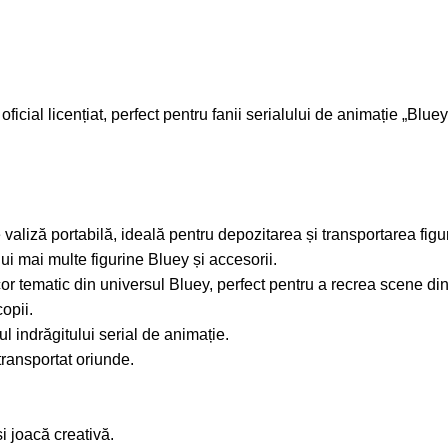
oficial licențiat, perfect pentru fanii serialului de animație „Bluey
valiză portabilă, ideală pentru depozitarea și transportarea figur
i mai multe figurine Bluey și accesorii.
r tematic din universul Bluey, perfect pentru a recrea scene din 
copii.
ul indrăgitului serial de animație.
transportat oriunde.
i joacă creativă.