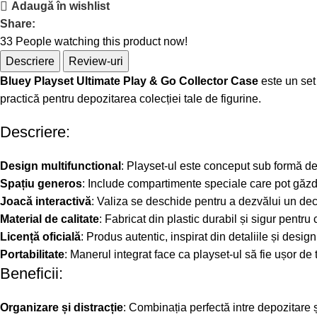
Adaugă în wishlist
Share:
33
People watching this product now!
Descriere
Review-uri
Bluey Playset Ultimate Play & Go Collector Case
este un set 
practică pentru depozitarea colecției tale de figurine.
Descriere:
Design multifunctional
: Playset-ul este conceput sub formă de 
Spațiu generos
: Include compartimente speciale care pot găzdu
Joacă interactivă
: Valiza se deschide pentru a dezvălui un deco
Material de calitate
: Fabricat din plastic durabil și sigur pentru 
Licență oficială
: Produs autentic, inspirat din detaliile și design
Portabilitate
: Manerul integrat face ca playset-ul să fie ușor de 
Beneficii:
Organizare și distracție
: Combinația perfectă intre depozitare ș