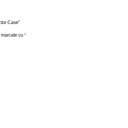
ector Case”
t marcate cu
*