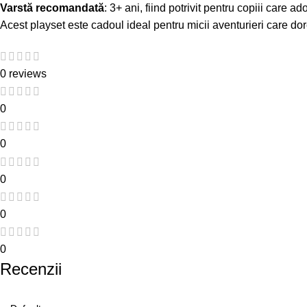
Varstă recomandată
: 3+ ani, fiind potrivit pentru copiii care a
Acest playset este cadoul ideal pentru micii aventurieri care do
0 reviews
0
0
0
0
0
Recenzii