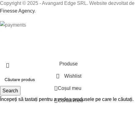
Copyright © 2025 - Avangard Edge SRL. Website dezvoltat de
Finesse Agency
.
Transport GRATUIT peste 250 lei!
Produse
Wishlist
0
Coșul meu
Search
Începeți să tastați pentru a vedea produsele pe care le căutați.
Contul meu