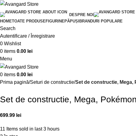
DESPRE NOI
HOME
TOATE PRODUSE
FIGURINE
PĂPUȘI
BRANDURI POPULARE
Search
Autentificare / Înregistrare
0
Wishlist
0
items
0.00
lei
Menu
0
items
0.00
lei
Prima pagină
Seturi de constructie
Set de constructie, Mega
Set de constructie, Mega, Pokémo
699.99
lei
11
Items sold in last 3 hours