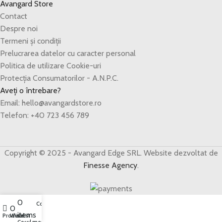
Avangard Store
Contact
Despre noi
Termeni și condiții
Prelucrarea datelor cu caracter personal
Politica de utilizare Cookie-uri
Protecția Consumatorilor - A.N.P.C.
Aveți o întrebare?
Email: hello@avangardstore.ro
Telefon: +40 723 456 789
Copyright © 2025 - Avangard Edge SRL. Website dezvoltat de
Finesse Agency
.
0
Contul meu
0
items
Produse
Wishlist
Coșul meu