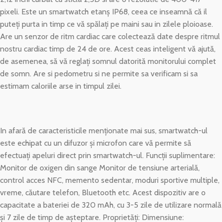
pixeli. Este un smartwatch etanș IP68, ceea ce inseamnă că il
puteți purta in timp ce vă spălați pe maini sau in zilele ploioase.
Are un senzor de ritm cardiac care colectează date despre ritmul
nostru cardiac timp de 24 de ore. Acest ceas inteligent vă ajută,
de asemenea, să vă reglați somnul datorită monitorului complet
de somn. Are si pedometru si ne permite sa verificam si sa
estimam caloriile arse in timpul zilei.
In afară de caracteristicile menționate mai sus, smartwatch-ul
este echipat cu un difuzor și microfon care vă permite să
efectuați apeluri direct prin smartwatch-ul. Funcții suplimentare:
Monitor de oxigen din sange Monitor de tensiune arterială,
control acces NFC, memento sedentar, moduri sportive multiple,
vreme, căutare telefon, Bluetooth etc. Acest dispozitiv are o
capacitate a bateriei de 320 mAh, cu 3-5 zile de utilizare normală
și 7 zile de timp de așteptare. Proprietăți: Dimensiune: