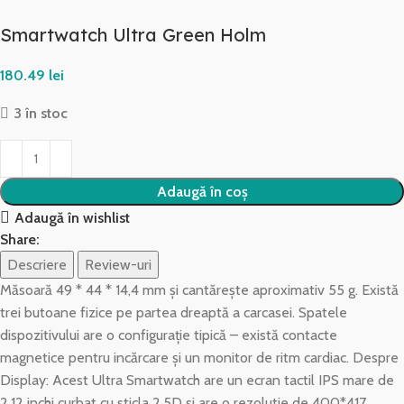
Smartwatch Ultra Green Holm
lei
3 în stoc
Adaugă în coș
Adaugă în wishlist
Share:
Descriere
Review-uri
Măsoară 49 * 44 * 14,4 mm și cantărește aproximativ 55 g. Există
trei butoane fizice pe partea dreaptă a carcasei. Spatele
dispozitivului are o configurație tipică – există contacte
magnetice pentru incărcare și un monitor de ritm cardiac. Despre
Display: Acest Ultra Smartwatch are un ecran tactil IPS mare de
2,12 inchi curbat cu sticla 2,5D si are o rezolutie de 400*417