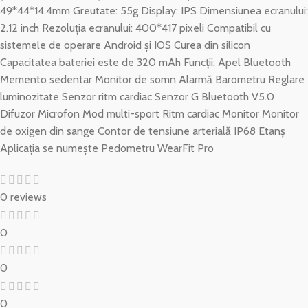
49*44*14.4mm Greutate: 55g Display: IPS Dimensiunea ecranului:
2.12 inch Rezoluția ecranului: 400*417 pixeli Compatibil cu
sistemele de operare Android și IOS Curea din silicon
Capacitatea bateriei este de 320 mAh Funcții: Apel Bluetooth
Memento sedentar Monitor de somn Alarmă Barometru Reglare
luminozitate Senzor ritm cardiac Senzor G Bluetooth V5.0
Difuzor Microfon Mod multi-sport Ritm cardiac Monitor Monitor
de oxigen din sange Contor de tensiune arterială IP68 Etanș
Aplicația se numește Pedometru WearFit Pro
0 reviews
0
0
0