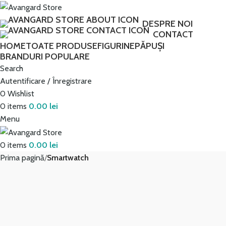
Transport GRATUIT peste 250 lei!
DESPRE NOI
CONTACT
HOME
TOATE PRODUSE
FIGURINE
PĂPUȘI
BRANDURI POPULARE
Search
Autentificare / Înregistrare
0
Wishlist
0
items
0.00
lei
Menu
0
items
0.00
lei
Prima pagină
Smartwatch