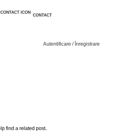
CONTACT
Autentificare / Înregistrare
0
0
items
0
items
p find a related post.