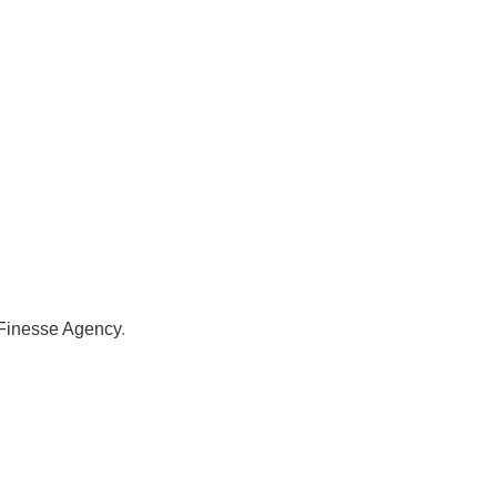
Finesse Agency
.
Transport GRATUIT peste 250 lei!