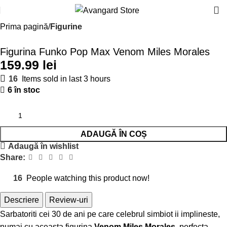
Prima pagină
Figurine
Figurina Funko Pop Max Venom Miles Morales
lei
16
Items sold in last 3 hours
6 în stoc
ADAUGĂ ÎN COȘ
Adaugă în wishlist
Share:
16
People watching this product now!
Descriere
Review-uri
Sarbatoriti cei 30 de ani pe care celebrul simbiot ii implineste,
numai cu aceasta figurina
Venom Miles Morales
, perfecta