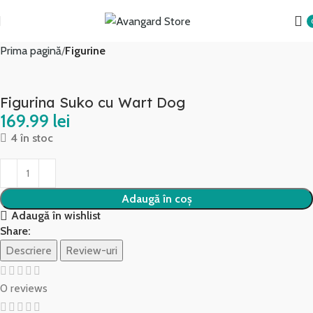
Prima pagină
Figurine
Figurina Suko cu Wart Dog
lei
4 în stoc
Adaugă în coș
Adaugă în wishlist
Share:
Descriere
Review-uri
0 reviews