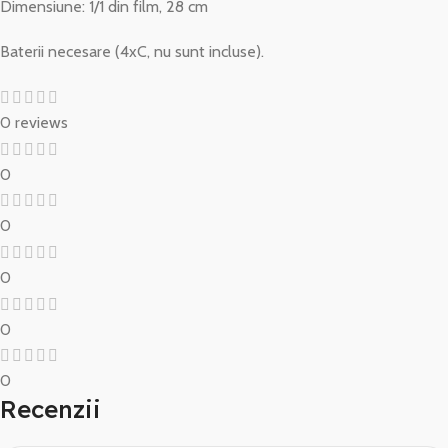
Dimensiune: 1/1 din film, 28 cm
Baterii necesare (4xC, nu sunt incluse).
0 reviews
0
0
0
0
0
Recenzii