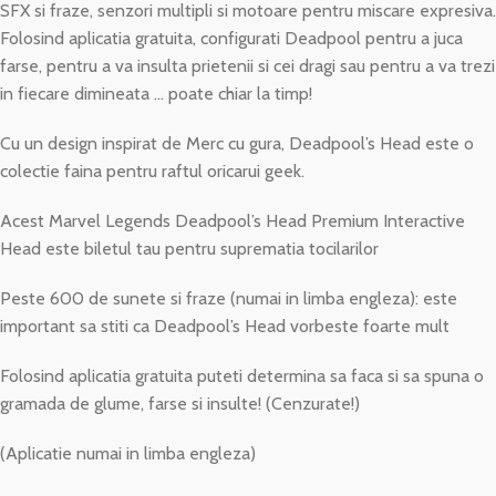
SFX si fraze, senzori multipli si motoare pentru miscare expresiva.
Folosind aplicatia gratuita, configurati Deadpool pentru a juca
farse, pentru a va insulta prietenii si cei dragi sau pentru a va trezi
in fiecare dimineata … poate chiar la timp!
Cu un design inspirat de Merc cu gura, Deadpool’s Head este o
colectie faina pentru raftul oricarui geek.
Acest Marvel Legends Deadpool’s Head Premium Interactive
Head este biletul tau pentru suprematia tocilarilor
Peste 600 de sunete si fraze (numai in limba engleza): este
important sa stiti ca Deadpool’s Head vorbeste foarte mult
Folosind aplicatia gratuita puteti determina sa faca si sa spuna o
gramada de glume, farse si insulte! (Cenzurate!)
(Aplicatie numai in limba engleza)