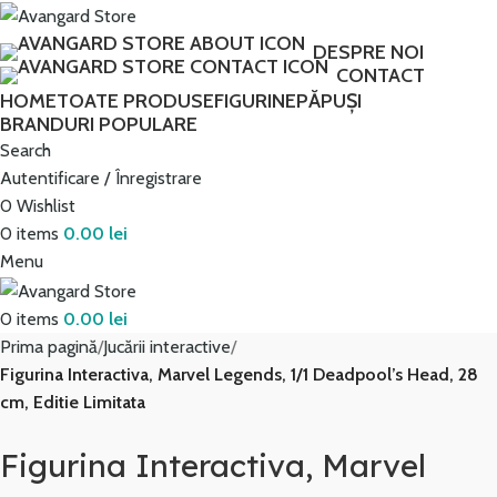
Transport GRATUIT peste 250 lei!
DESPRE NOI
CONTACT
HOME
TOATE PRODUSE
FIGURINE
PĂPUȘI
BRANDURI POPULARE
Search
Autentificare / Înregistrare
0
Wishlist
0
items
0.00
lei
Menu
0
items
0.00
lei
Prima pagină
Jucării interactive
Figurina Interactiva, Marvel Legends, 1/1 Deadpool’s Head, 28
cm, Editie Limitata
Figurina Interactiva, Marvel