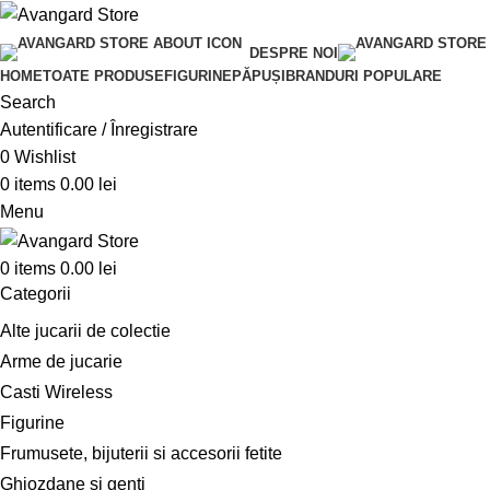
DESPRE NOI
HOME
TOATE PRODUSE
FIGURINE
PĂPUȘI
BRANDURI POPULARE
Search
Autentificare / Înregistrare
0
Wishlist
0
items
0.00
lei
Menu
0
items
0.00
lei
Categorii
Alte jucarii de colectie
Arme de jucarie
Casti Wireless
Figurine
Frumusete, bijuterii si accesorii fetite
Ghiozdane si genti