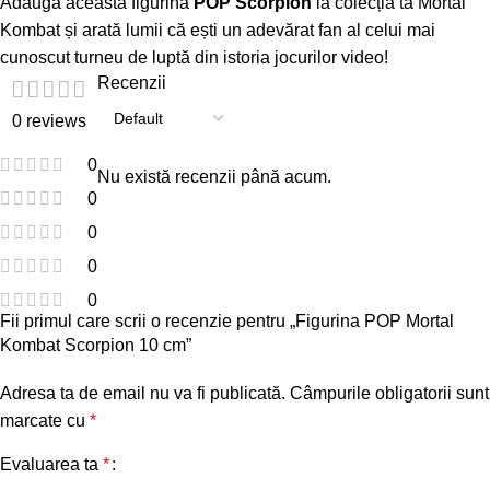
Adaugă această figurină
POP Scorpion
la colecția ta Mortal
Kombat și arată lumii că ești un adevărat fan al celui mai
cunoscut turneu de luptă din istoria jocurilor video!
Recenzii
0 reviews
0
Nu există recenzii până acum.
0
0
0
0
Fii primul care scrii o recenzie pentru „Figurina POP Mortal
Kombat Scorpion 10 cm”
Adresa ta de email nu va fi publicată.
Câmpurile obligatorii sunt
marcate cu
*
Evaluarea ta
*