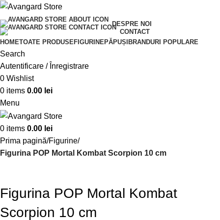
DESPRE NOI
CONTACT
HOME
TOATE PRODUSE
FIGURINE
PĂPUȘI
BRANDURI POPULARE
Search
Autentificare / Înregistrare
0
Wishlist
0
items
0.00
lei
Menu
0
items
0.00
lei
Prima pagină
Figurine
Figurina POP Mortal Kombat Scorpion 10 cm
Figurina POP Mortal Kombat
Scorpion 10 cm