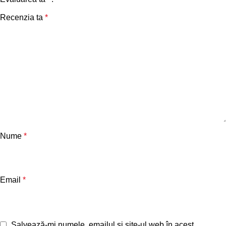
Recenzia ta
*
Nume
*
Email
*
Salvează-mi numele, emailul și site-ul web în acest