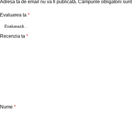
Adresa ta de email nu va fi publicată.
Câmpurile obligatorii sun
Evaluarea ta
*
Recenzia ta
*
Nume
*