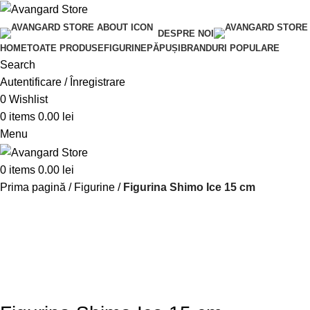
DESPRE NOI
HOME
TOATE PRODUSE
FIGURINE
PĂPUȘI
BRANDURI POPULARE
Search
Autentificare / Înregistrare
0
Wishlist
0
items
0.00
lei
Menu
0
items
0.00
lei
Prima pagină
Figurine
Figurina Shimo Ice 15 cm