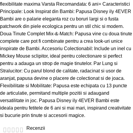
flexibilitate maxima Varsta Recomandata: 6 ani+ Caracteristici
Principale: Look Inspirat din Bambi: Papusa Disney ily 4EVER
Bambi are o palarie eleganta roz cu boruri largi si o fusta
patchwork din piele ecologica pentru un stil chic si modern.
Doua Tinute Complet Mix-&-Match: Papusa vine cu doua tinute
complete care pot fi combinate pentru a crea look-uri unice
inspirate de Bambi. Accesoriu Colectionabil: Include un inel cu
Mickey Mouse sclipitor, ideal pentru colectionare si perfect
pentru a adauga un strop de magie tinutelor. Par Lung si
Stralucitor: Cu parul blond de calitate, radacinat si usor de
aranjat, papusa devine o placere de colectionat si de joaca.
Flexibilitate si Mobilitate: Papusa este echipata cu 13 puncte
de articulatie, permitand multiple pozitii si adaugand
versatilitate in joc. Papusa Disney ily 4EVER Bambi este
ideala pentru fetitele de 6 ani si mai mari, inspirand creativitate
si bucurie prin tinute si accesorii magice.
Recenzii