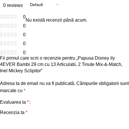
0 reviews
0
Nu există recenzii până acum.
0
0
0
0
Fii primul care scrii o recenzie pentru „Papusa Disney ily
4EVER Bambi 29 cm cu 13 Articulatii, 2 Tinute Mix-&-Match,
Inel Mickey Sclipitor”
Adresa ta de email nu va fi publicată.
Câmpurile obligatorii sunt
marcate cu
*
Evaluarea ta
*
Recenzia ta
*