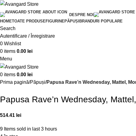
DESPRE NOI
HOME
TOATE PRODUSE
FIGURINE
PĂPUȘI
BRANDURI POPULARE
Search
Autentificare / Înregistrare
0
Wishlist
0
items
0.00
lei
Menu
0
items
0.00
lei
Prima pagină
Păpuși
Papusa Rave’n Wednesday, Mattel, Mo
Papusa Rave’n Wednesday, Mattel
514.41
lei
9
Items sold in last 3 hours