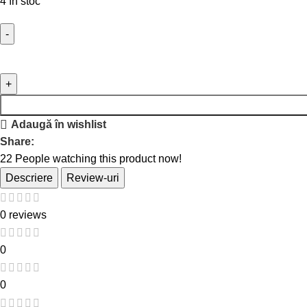
4 în stoc
Adaugă în wishlist
Share:
22
People watching this product now!
Descriere
Review-uri
0 reviews
0
0