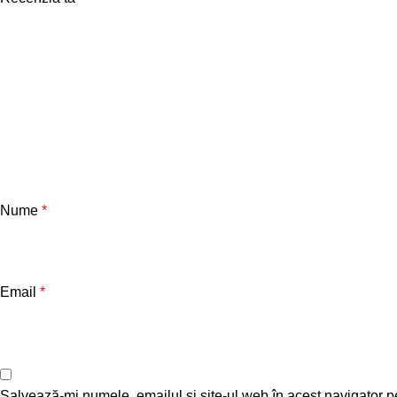
Nume
*
Email
*
Salvează-mi numele, emailul și site-ul web în acest navigator p