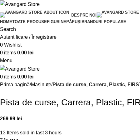
DESPRE NOI
HOME
TOATE PRODUSE
FIGURINE
PĂPUȘI
BRANDURI POPULARE
Search
Autentificare / Înregistrare
0
Wishlist
0
items
0.00
lei
Menu
0
items
0.00
lei
Prima pagină
Mașinuțe
Pista de curse, Carrera, Plastic, FIRS
Pista de curse, Carrera, Plastic, FI
269.99
lei
13
Items sold in last 3 hours