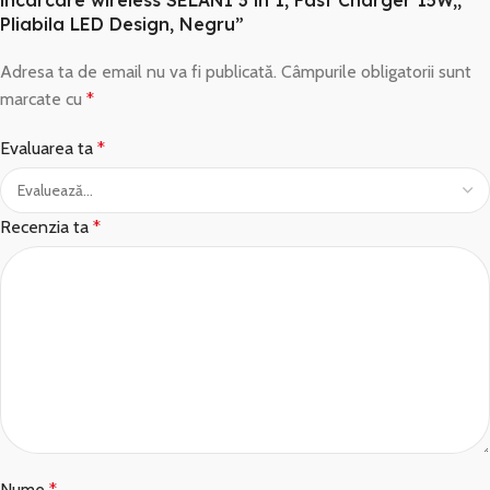
incarcare wireless SELANI 3 in 1, Fast Charger 15W,,
Pliabila LED Design, Negru”
Adresa ta de email nu va fi publicată.
Câmpurile obligatorii sunt
marcate cu
*
Evaluarea ta
*
Recenzia ta
*
Nume
*