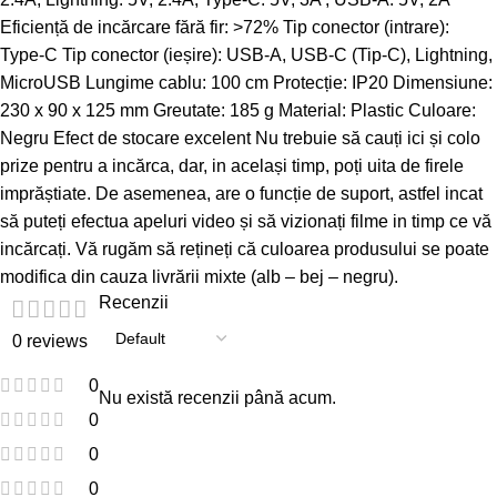
Eficiență de incărcare fără fir: >72% Tip conector (intrare):
Type-C Tip conector (ieșire): USB-A, USB-C (Tip-C), Lightning,
MicroUSB Lungime cablu: 100 cm Protecție: IP20 Dimensiune:
230 x 90 x 125 mm Greutate: 185 g Material: Plastic Culoare:
Negru Efect de stocare excelent Nu trebuie să cauți ici și colo
prize pentru a incărca, dar, in același timp, poți uita de firele
imprăștiate. De asemenea, are o funcție de suport, astfel incat
să puteți efectua apeluri video și să vizionați filme in timp ce vă
incărcați. Vă rugăm să rețineți că culoarea produsului se poate
modifica din cauza livrării mixte (alb – bej – negru).
Recenzii
0 reviews
0
Nu există recenzii până acum.
0
0
0