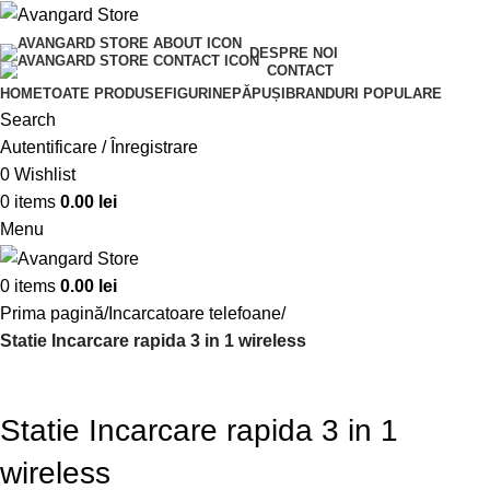
Transport GRATUIT peste 250 lei!
DESPRE NOI
CONTACT
HOME
TOATE PRODUSE
FIGURINE
PĂPUȘI
BRANDURI POPULARE
Search
Autentificare / Înregistrare
0
Wishlist
0
items
0.00
lei
Menu
0
items
0.00
lei
Prima pagină
Incarcatoare telefoane
Statie Incarcare rapida 3 in 1 wireless
Statie Incarcare rapida 3 in 1
wireless