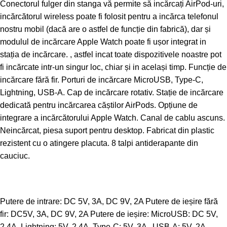
Conectorul fulger din stanga vă permite să incărcați AirPod-uri,
incărcătorul wireless poate fi folosit pentru a incărca telefonul
nostru mobil (dacă are o astfel de funcție din fabrică), dar și
modulul de incărcare Apple Watch poate fi ușor integrat in
stația de incărcare. , astfel incat toate dispozitivele noastre pot
fi incărcate intr-un singur loc, chiar și in același timp. Funcție de
incărcare fără fir. Porturi de incărcare MicroUSB, Type-C,
Lightning, USB-A. Cap de incărcare rotativ. Stație de incărcare
dedicată pentru incărcarea căștilor AirPods. Opțiune de
integrare a incărcătorului Apple Watch. Canal de cablu ascuns.
Neincărcat, piesa suport pentru desktop. Fabricat din plastic
rezistent cu o atingere placuta. 8 talpi antiderapante din
cauciuc.
Putere de intrare: DC 5V, 3A, DC 9V, 2A Putere de ieșire fără
fir: DC5V, 3A, DC 9V, 2A Putere de ieșire: MicroUSB: DC 5V,
2.4A, Lightning: 5V, 2.4A, Type-C: 5V, 3A , USB-A: 5V, 2A