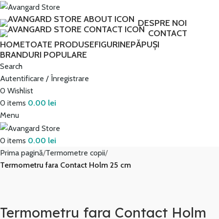
Transport GRATUIT peste 250 lei!
DESPRE NOI
CONTACT
HOME
TOATE PRODUSE
FIGURINE
PĂPUȘI
BRANDURI POPULARE
Search
Autentificare / Înregistrare
0
Wishlist
0
items
0.00
lei
Menu
0
items
0.00
lei
Prima pagină
Termometre copii
Termometru fara Contact Holm 25 cm
Termometru fara Contact Holm