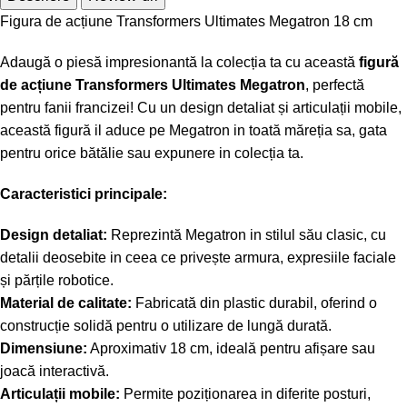
Figura de acțiune Transformers Ultimates Megatron 18 cm
Adaugă o piesă impresionantă la colecția ta cu această
figură
de acțiune Transformers Ultimates Megatron
, perfectă
pentru fanii francizei! Cu un design detaliat și articulații mobile,
această figură il aduce pe Megatron in toată măreția sa, gata
pentru orice bătălie sau expunere in colecția ta.
Caracteristici principale:
Design detaliat:
Reprezintă Megatron in stilul său clasic, cu
detalii deosebite in ceea ce privește armura, expresiile faciale
și părțile robotice.
Material de calitate:
Fabricată din plastic durabil, oferind o
construcție solidă pentru o utilizare de lungă durată.
Dimensiune:
Aproximativ 18 cm, ideală pentru afișare sau
joacă interactivă.
Articulații mobile:
Permite poziționarea in diferite posturi,