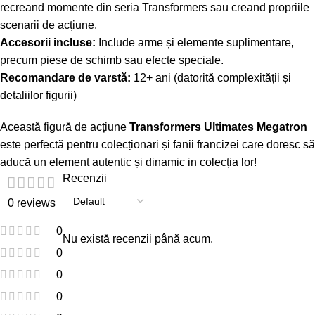
recreand momente din seria Transformers sau creand propriile
scenarii de acțiune.
Accesorii incluse:
Include arme și elemente suplimentare,
precum piese de schimb sau efecte speciale.
Recomandare de varstă:
12+ ani (datorită complexității și
detaliilor figurii)
Această figură de acțiune
Transformers Ultimates Megatron
este perfectă pentru colecționari și fanii francizei care doresc să
aducă un element autentic și dinamic in colecția lor!
Recenzii
0 reviews
0
Nu există recenzii până acum.
0
0
0