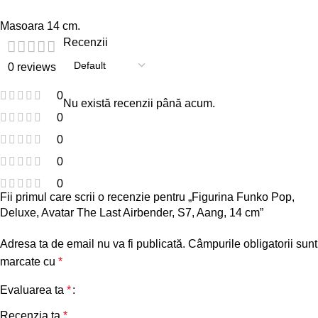
Masoara 14 cm.
Recenzii
0 reviews
0
Nu există recenzii până acum.
0
0
0
0
Fii primul care scrii o recenzie pentru „Figurina Funko Pop,
Deluxe, Avatar The Last Airbender, S7, Aang, 14 cm”
Adresa ta de email nu va fi publicată.
Câmpurile obligatorii sunt
marcate cu
*
Evaluarea ta
*
Recenzia ta
*