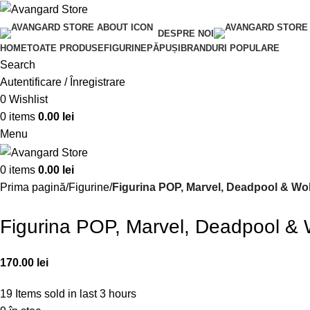
DESPRE NOI
HOME
TOATE PRODUSE
FIGURINE
PĂPUȘI
BRANDURI POPULARE
Search
Autentificare / Înregistrare
0
Wishlist
0
items
0.00
lei
Menu
0
items
0.00
lei
Prima pagină
Figurine
Figurina POP, Marvel, Deadpool & Wol
Figurina POP, Marvel, Deadpool & 
170.00
lei
19
Items sold in last 3 hours