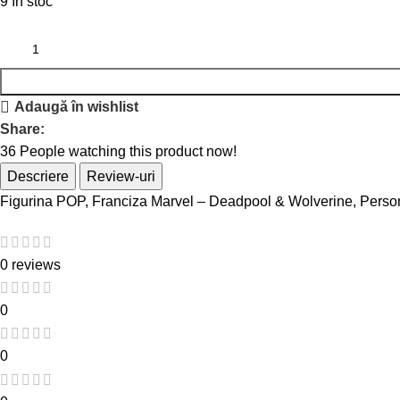
9 în stoc
Adaugă în wishlist
Share:
36
People watching this product now!
Descriere
Review-uri
Figurina POP, Franciza Marvel – Deadpool & Wolverine, Perso
0 reviews
0
0