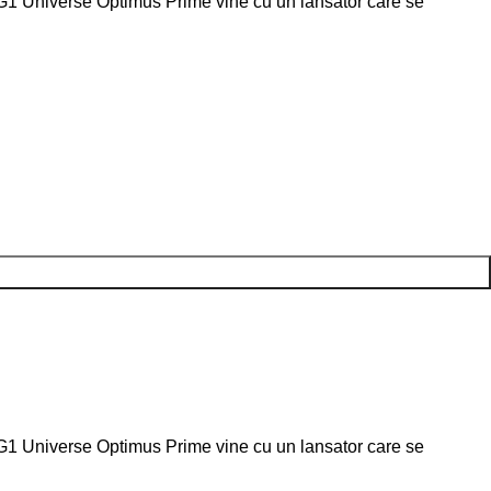
 G1 Universe Optimus Prime vine cu un lansator care se
 G1 Universe Optimus Prime vine cu un lansator care se