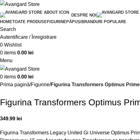
DESPRE NOI
HOME
TOATE PRODUSE
FIGURINE
PĂPUȘI
BRANDURI POPULARE
Search
Autentificare / Înregistrare
0
Wishlist
0
items
0.00
lei
Menu
0
items
0.00
lei
Prima pagină
Figurine
Figurina Transformers Optimus Prime
Figurina Transformers Optimus Pri
349.99
lei
Figurina Transformers Legacy United Gi Universe Optimus Pr