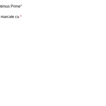
Optimus Prime”
t marcate cu
*