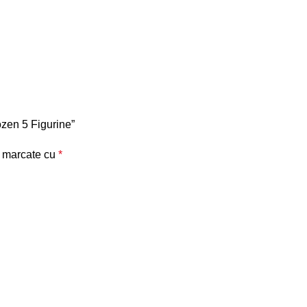
ozen 5 Figurine”
t marcate cu
*