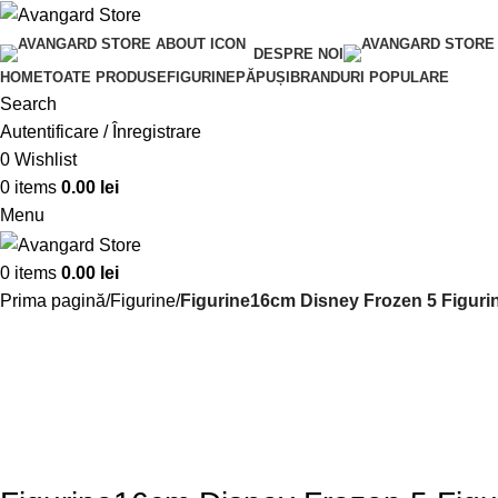
DESPRE NOI
HOME
TOATE PRODUSE
FIGURINE
PĂPUȘI
BRANDURI POPULARE
Search
Autentificare / Înregistrare
0
Wishlist
0
items
0.00
lei
Menu
0
items
0.00
lei
Prima pagină
Figurine
Figurine16cm Disney Frozen 5 Figuri