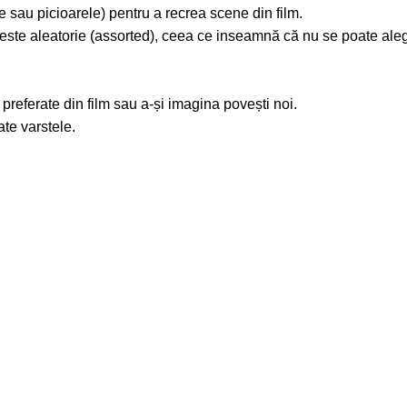
e sau picioarele) pentru a recrea scene din film.
ia este aleatorie (assorted), ceea ce inseamnă că nu se poate ale
preferate din film sau a-și imagina povești noi.
te varstele.