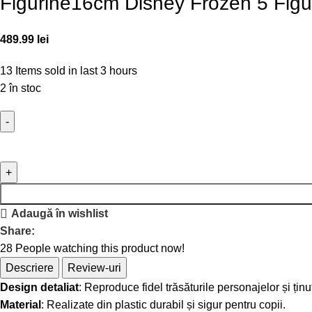
Figurine16cm Disney Frozen 5 Figu
489.99
lei
13
Items sold in last 3 hours
2 în stoc
Adaugă în wishlist
Share:
28
People watching this product now!
Descriere
Review-uri
Design detaliat
: Reproduce fidel trăsăturile personajelor și ținut
Material
: Realizate din plastic durabil și sigur pentru copii.