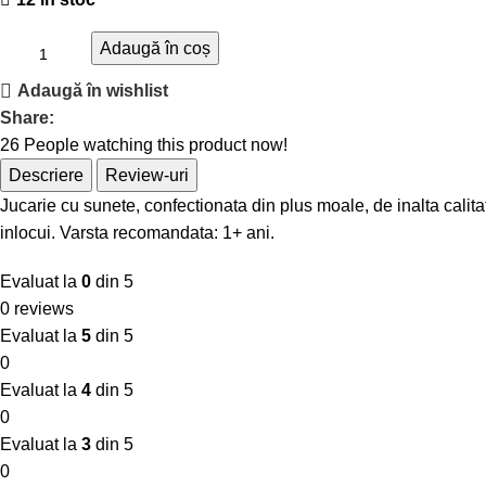
Adaugă în coș
Adaugă în wishlist
Share:
26
People watching this product now!
Descriere
Review-uri
Jucarie cu sunete, confectionata din plus moale, de inalta calitat
inlocui. Varsta recomandata: 1+ ani.
Evaluat la
0
din 5
0 reviews
Evaluat la
5
din 5
0
Evaluat la
4
din 5
0
Evaluat la
3
din 5
0