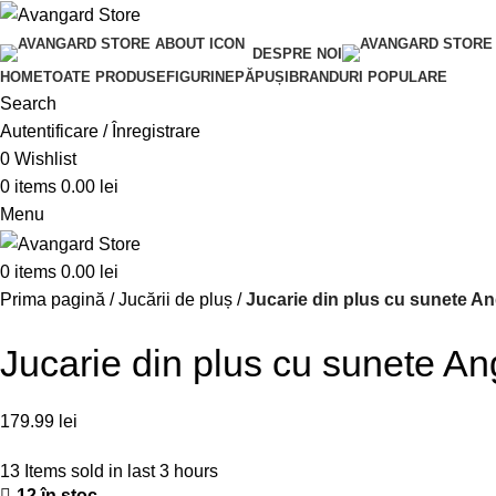
DESPRE NOI
HOME
TOATE PRODUSE
FIGURINE
PĂPUȘI
BRANDURI POPULARE
Search
Autentificare / Înregistrare
0
Wishlist
0
items
0.00
lei
Menu
0
items
0.00
lei
Prima pagină
Jucării de pluș
Jucarie din plus cu sunete Ang
Jucarie din plus cu sunete Ang
179.99
lei
13
Items sold in last 3 hours
12 în stoc