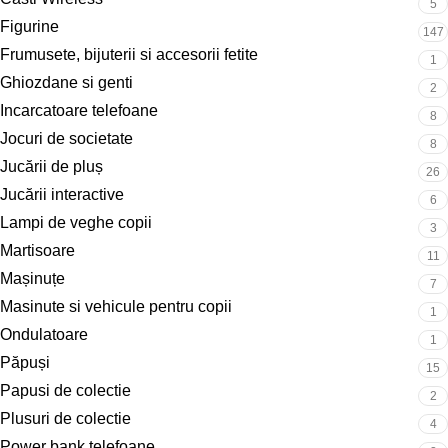
5
Figurine
147
Frumusete, bijuterii si accesorii fetite
1
Ghiozdane si genti
2
Incarcatoare telefoane
8
Jocuri de societate
8
Jucării de pluș
26
Jucării interactive
6
Lampi de veghe copii
3
Martisoare
11
Mașinuțe
7
Masinute si vehicule pentru copii
1
Ondulatoare
1
Păpuși
15
Papusi de colectie
2
Plusuri de colectie
4
Power bank telefoane