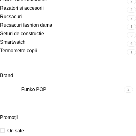
2
Razatori si accesorii
2
Rucsacuri
2
Rucsacuri fashion dama
1
Seturi de constructie
3
Smartwatch
6
Termometre copii
1
Brand
Funko POP
2
Promoții
On sale