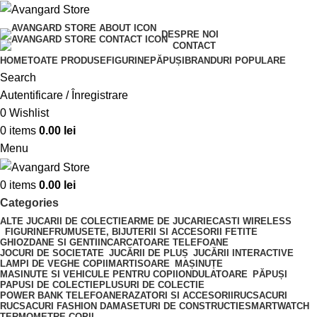
DESPRE NOI
CONTACT
HOME
TOATE PRODUSE
FIGURINE
PĂPUȘI
BRANDURI POPULARE
Search
Autentificare / Înregistrare
0
Wishlist
0
items
0.00
lei
Menu
0
items
0.00
lei
Categories
ALTE JUCARII DE COLECTIE
ARME DE JUCARIE
CASTI WIRELESS
FIGURINE
FRUMUSETE, BIJUTERII SI ACCESORII FETITE
GHIOZDANE SI GENTI
INCARCATOARE TELEFOANE
JOCURI DE SOCIETATE
JUCĂRII DE PLUȘ
JUCĂRII INTERACTIVE
LAMPI DE VEGHE COPII
MARTISOARE
MAȘINUȚE
MASINUTE SI VEHICULE PENTRU COPII
ONDULATOARE
PĂPUȘI
PAPUSI DE COLECTIE
PLUSURI DE COLECTIE
POWER BANK TELEFOANE
RAZATORI SI ACCESORII
RUCSACURI
RUCSACURI FASHION DAMA
SETURI DE CONSTRUCTIE
SMARTWATCH
TERMOMETRE COPII