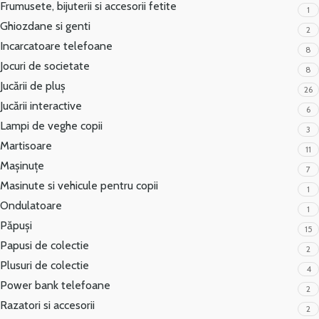
Frumusete, bijuterii si accesorii fetite
1
Ghiozdane si genti
2
Incarcatoare telefoane
8
Jocuri de societate
8
Jucării de pluș
26
Jucării interactive
6
Lampi de veghe copii
3
Martisoare
11
Mașinuțe
7
Masinute si vehicule pentru copii
1
Ondulatoare
1
Păpuși
15
Papusi de colectie
2
Plusuri de colectie
4
Power bank telefoane
2
Razatori si accesorii
2