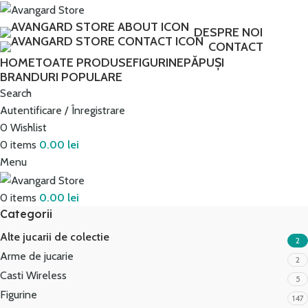
Transport GRATUIT peste 250 lei!
DESPRE NOI
CONTACT
HOME
TOATE PRODUSE
FIGURINE
PĂPUȘI
BRANDURI POPULARE
Search
Autentificare / Înregistrare
0
Wishlist
0
items
0.00
lei
Menu
0
items
0.00
lei
Categorii
Alte jucarii de colectie
2
Arme de jucarie
2
Casti Wireless
5
Figurine
147