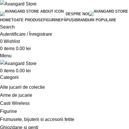
DESPRE NOI
HOME
TOATE PRODUSE
FIGURINE
PĂPUȘI
BRANDURI POPULARE
Search
Autentificare / Înregistrare
0
Wishlist
0
items
0.00
lei
Menu
0
items
0.00
lei
Categorii
Alte jucarii de colectie
Arme de jucarie
Casti Wireless
Figurine
Frumusete, bijuterii si accesorii fetite
Ghiozdane si genti