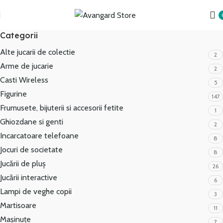
Transport GRATUIT peste 250 lei!
Categorii
Alte jucarii de colectie
2
Arme de jucarie
2
Casti Wireless
5
Figurine
147
Frumusete, bijuterii si accesorii fetite
1
Ghiozdane si genti
2
Incarcatoare telefoane
8
Jocuri de societate
8
Jucării de pluș
26
Jucării interactive
6
Lampi de veghe copii
3
Martisoare
11
Mașinuțe
7