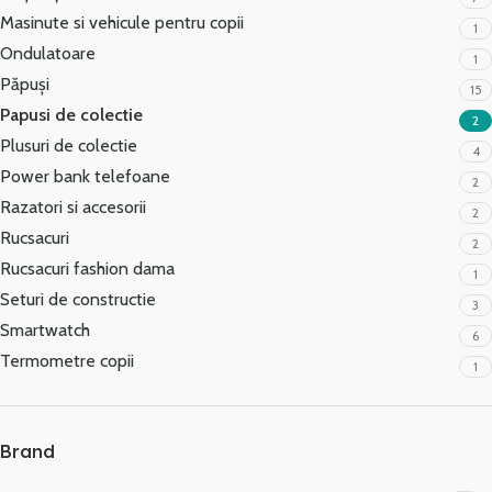
Masinute si vehicule pentru copii
1
Ondulatoare
1
Păpuși
15
Papusi de colectie
2
Plusuri de colectie
4
Power bank telefoane
2
Razatori si accesorii
2
Rucsacuri
2
Rucsacuri fashion dama
1
Seturi de constructie
3
Smartwatch
6
Termometre copii
1
Brand