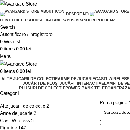
DESPRE NOI
HOME
TOATE PRODUSE
FIGURINE
PĂPUȘI
BRANDURI POPULARE
Search
Autentificare / Înregistrare
0
Wishlist
0
items
0.00
lei
Menu
0
items
0.00
lei
ALTE JUCARII DE COLECTIE
ARME DE JUCARIE
CASTI WIRELESS
JUCĂRII DE PLUȘ
JUCĂRII INTERACTIVE
LAMPI DE VE
PLUSURI DE COLECTIE
POWER BANK TELEFOANE
RAZA
Categorii
Prima pagină
Alte jucarii de colectie
2
Arme de jucarie
2
Casti Wireless
5
Figurine
147