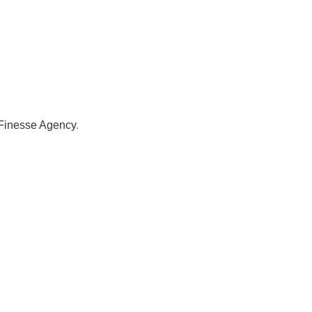
Finesse Agency
.
Transport GRATUIT peste 250 lei!