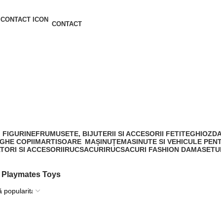
CONTACT
FIGURINE
FRUMUSETE, BIJUTERII SI ACCESORII FETITE
GHIOZDA
GHE COPII
MARTISOARE
MAȘINUȚE
MASINUTE SI VEHICULE PENT
TORI SI ACCESORII
RUCSACURI
RUCSACURI FASHION DAMA
SETU
Playmates Toys