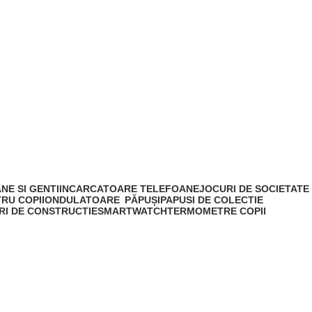
NE SI GENTI
INCARCATOARE TELEFOANE
JOCURI DE SOCIETATE
RU COPII
ONDULATOARE
PĂPUȘI
PAPUSI DE COLECTIE
RI DE CONSTRUCTIE
SMARTWATCH
TERMOMETRE COPII