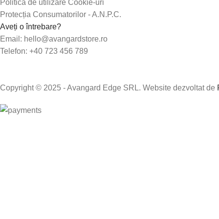
Politica de utilizare Cookie-uri
Protecția Consumatorilor - A.N.P.C.
Aveți o întrebare?
Email: hello@avangardstore.ro
Telefon: +40 723 456 789
Copyright © 2025 - Avangard Edge SRL. Website dezvoltat de
Produse
0
Wishlist
0
items
Coșul meu
Contul meu
Search