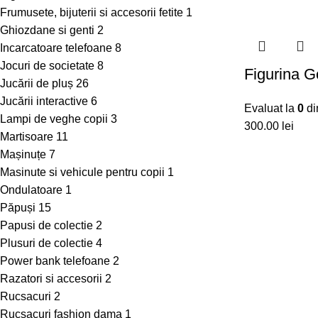
Frumusete, bijuterii si accesorii fetite
1
Ghiozdane si genti
2
Incarcatoare telefoane
8
Jocuri de societate
8
Figurina G
Jucării de pluș
26
Jucării interactive
6
Evaluat la
0
di
Lampi de veghe copii
3
300.00
lei
Martisoare
11
Mașinuțe
7
Masinute si vehicule pentru copii
1
Ondulatoare
1
Păpuși
15
Papusi de colectie
2
Plusuri de colectie
4
Power bank telefoane
2
Razatori si accesorii
2
Rucsacuri
2
Rucsacuri fashion dama
1