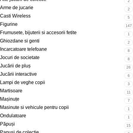
2
Arme de jucarie
2
Casti Wireless
5
Figurine
147
Frumusete, bijuterii si accesorii fetite
1
Ghiozdane si genti
2
Incarcatoare telefoane
8
Jocuri de societate
8
Jucării de pluș
26
Jucării interactive
6
Lampi de veghe copii
3
Martisoare
11
Mașinuțe
7
Masinute si vehicule pentru copii
1
Ondulatoare
1
Păpuși
15
Papusi de colectie