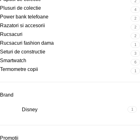
2
Plusuri de colectie
4
Power bank telefoane
2
Razatori si accesorii
2
Rucsacuri
2
Rucsacuri fashion dama
1
Seturi de constructie
3
Smartwatch
6
Termometre copii
1
Brand
Disney
1
Promoții