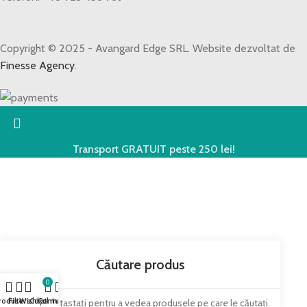
Copyright © 2025 - Avangard Edge SRL. Website dezvoltat de
Finesse Agency
.
Transport GRATUIT peste 250 lei!
0
roduse
Filters
Wishlist
Coșul meu
Contul meu
Începeți să tastați pentru a vedea produsele pe care le căutați.