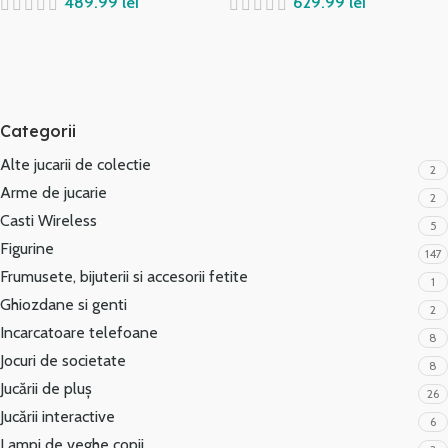
lei
lei
Categorii
Alte jucarii de colectie
2
Arme de jucarie
2
Casti Wireless
5
Figurine
147
Frumusete, bijuterii si accesorii fetite
1
Ghiozdane si genti
2
Incarcatoare telefoane
8
Jocuri de societate
8
Jucării de pluș
26
Jucării interactive
6
Lampi de veghe copii