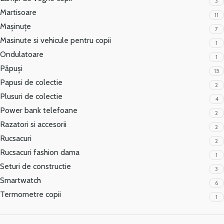
3
Martisoare
11
Mașinuțe
7
Masinute si vehicule pentru copii
1
Ondulatoare
1
Păpuși
15
Papusi de colectie
2
Plusuri de colectie
4
Power bank telefoane
2
Razatori si accesorii
2
Rucsacuri
2
Rucsacuri fashion dama
1
Seturi de constructie
3
Smartwatch
6
Termometre copii
1