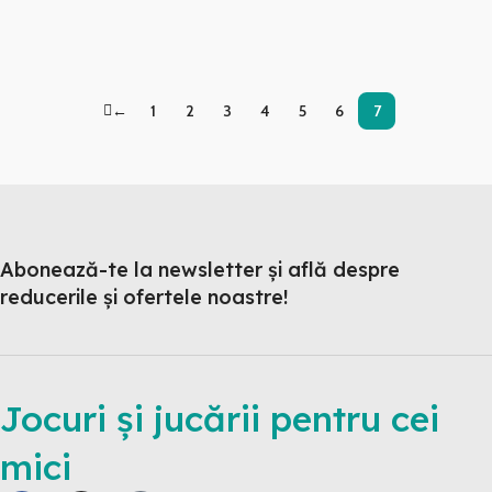
←
1
2
3
4
5
6
7
Abonează-te la newsletter și află despre
reducerile și ofertele noastre!
Jocuri și jucării pentru cei
mici