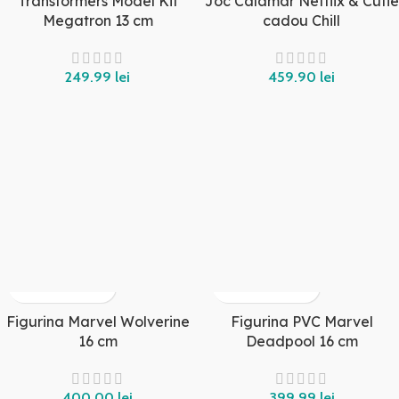
Transformers Model Kit
Joc Calamar Netflix & Cutie
Megatron 13 cm
cadou Chill
lei
lei
Figurina Marvel Wolverine
Figurina PVC Marvel
16 cm
Deadpool 16 cm
lei
lei