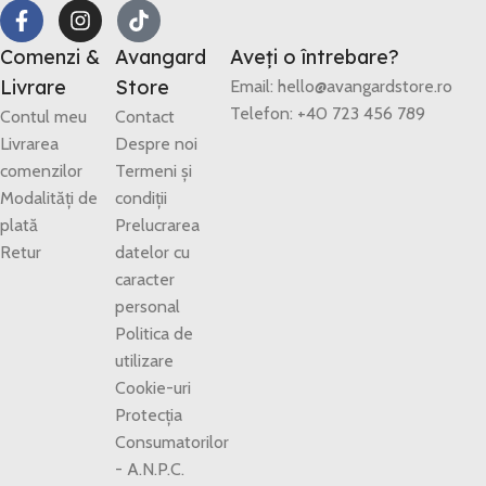
Comenzi &
Avangard
Aveți o întrebare?
Livrare
Store
Email: hello@avangardstore.ro
Telefon: +40 723 456 789
Contul meu
Contact
Livrarea
Despre noi
comenzilor
Termeni și
Modalități de
condiții
plată
Prelucrarea
Retur
datelor cu
caracter
personal
Politica de
utilizare
Cookie-uri
Protecția
Consumatorilor
- A.N.P.C.