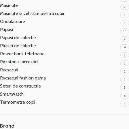
Mașinuțe
7
Masinute si vehicule pentru copii
1
Ondulatoare
1
Păpuși
15
Papusi de colectie
2
Plusuri de colectie
4
Power bank telefoane
2
Razatori si accesorii
2
Rucsacuri
2
Rucsacuri fashion dama
1
Seturi de constructie
3
Smartwatch
6
Termometre copii
1
Brand