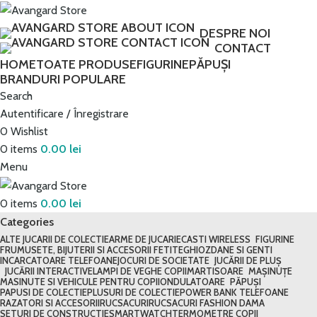
Transport GRATUIT peste 250 lei!
DESPRE NOI
CONTACT
HOME
TOATE PRODUSE
FIGURINE
PĂPUȘI
BRANDURI POPULARE
Search
Autentificare / Înregistrare
0
Wishlist
0
items
0.00
lei
Menu
0
items
0.00
lei
Categories
ALTE JUCARII DE COLECTIE
ARME DE JUCARIE
CASTI WIRELESS
FIGURINE
FRUMUSETE, BIJUTERII SI ACCESORII FETITE
GHIOZDANE SI GENTI
INCARCATOARE TELEFOANE
JOCURI DE SOCIETATE
JUCĂRII DE PLUȘ
JUCĂRII INTERACTIVE
LAMPI DE VEGHE COPII
MARTISOARE
MAȘINUȚE
MASINUTE SI VEHICULE PENTRU COPII
ONDULATOARE
PĂPUȘI
PAPUSI DE COLECTIE
PLUSURI DE COLECTIE
POWER BANK TELEFOANE
RAZATORI SI ACCESORII
RUCSACURI
RUCSACURI FASHION DAMA
SETURI DE CONSTRUCTIE
SMARTWATCH
TERMOMETRE COPII