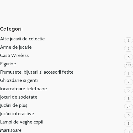
Categorii
Alte jucarii de colectie
2
Arme de jucarie
2
Casti Wireless
5
Figurine
147
Frumusete, bijuterii si accesorii fetite
1
Ghiozdane si genti
2
Incarcatoare telefoane
8
Jocuri de societate
8
Jucării de pluș
26
Jucării interactive
6
Lampi de veghe copii
3
Martisoare
11